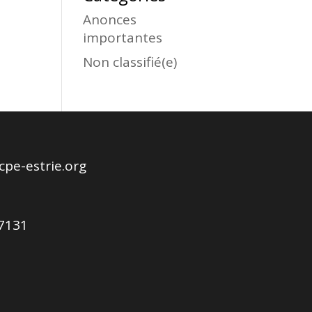
Anonces
importantes
Non classifié(e)
pe-estrie.org
-7131