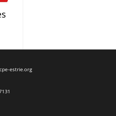
es
pe-estrie.org
-7131