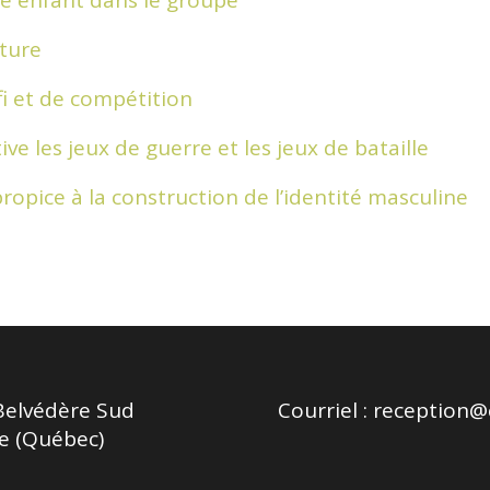
cture
fi et de compétition
ive les jeux de guerre et les jeux de bataille
opice à la construction de l’identité masculine
Belvédère Sud
Courriel :
reception@c
e (Québec)