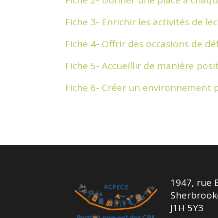
Fiche 3- Enrichir les activités de le
Fiche 4- Offrir des occasions de dé
Fiche 5- Accueillir de manière posit
Fiche 6- Créer un environnement pr
1947, rue 
Sherbrook
J1H 5Y3